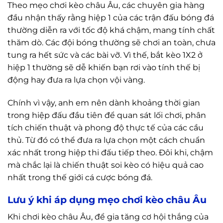
Theo mẹo chơi kèo châu Âu, các chuyên gia hàng
đầu nhận thấy rằng hiệp 1 của các trận đấu bóng đá
thường diễn ra với tốc độ khá chậm, mang tính chất
thăm dò. Các đội bóng thường sẽ chơi an toàn, chưa
tung ra hết sức và các bài vỡ. Vì thế, bắt kèo 1X2 ở
hiệp 1 thường sẽ dễ khiến bạn rơi vào tính thế bị
động hay đưa ra lựa chọn vội vàng.
Chính vì vậy, anh em nên dành khoảng thời gian
trong hiệp đấu đầu tiên để quan sát lối chơi, phân
tích chiến thuật và phong độ thực tế của các cầu
thủ. Từ đó có thể đưa ra lựa chọn một cách chuẩn
xác nhất trong hiệp thi đấu tiếp theo. Đôi khi, chậm
mà chắc lại là chiến thuật soi kèo có hiệu quả cao
nhất trong thế giới cá cược bóng đá.
Lưu ý khi áp dụng mẹo chơi kèo châu Âu
Khi chơi kèo châu Âu, để gia tăng cơ hội thắng của