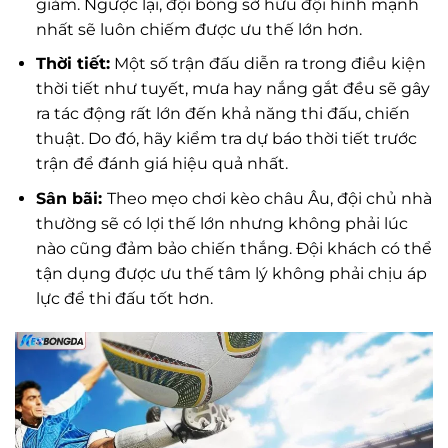
giảm. Ngược lại, đội bóng sở hữu đội hình mạnh
nhất sẽ luôn chiếm được ưu thế lớn hơn.
Thời tiết:
Một số trận đấu diễn ra trong điều kiện
thời tiết như tuyết, mưa hay nắng gắt đều sẽ gây
ra tác động rất lớn đến khả năng thi đấu, chiến
thuật. Do đó, hãy kiểm tra dự báo thời tiết trước
trận để đánh giá hiệu quả nhất.
Sân bãi:
Theo mẹo chơi kèo châu Âu, đội chủ nhà
thường sẽ có lợi thế lớn nhưng không phải lúc
nào cũng đảm bảo chiến thắng. Đội khách có thể
tận dụng được ưu thế tâm lý không phải chịu áp
lực để thi đấu tốt hơn.