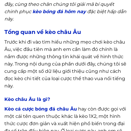
đây, cùng theo chân chúng tôi giải mã bí quyết
chinh phục
kèo bóng đá hôm nay
đặc biệt hấp dẫn
này.
Tổng quan về kèo châu Âu
Trước khi đi vào tìm hiểu những mẹo chơi kèo châu
Âu, việc đầu tiên mà anh em cần làm đó chính là
nắm được những thông tin khái quát về hình thức
này. Trong nội dung của phần dưới đây, chúng tôi sẽ
cung cấp một số dữ liệu giới thiệu cũng như cách
đọc kèo chi tiết của loại cược thể thao vua nổi tiếng
này.
Kèo châu Âu là gì?
Kèo cá cược bóng đá châu Âu
hay còn được gọi với
một cái tên quen thuộc khác là kèo 1X2, một hình
thức cược đơn giản và xuất hiện phổ biến trong đại
đa số trận đấu hiện nay. Ở loại cược này, anh em sẽ