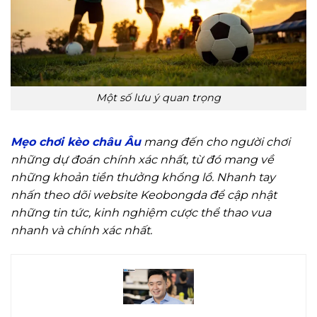
Một số lưu ý quan trọng
Mẹo chơi kèo châu Âu
mang đến cho người chơi
những dự đoán chính xác nhất, từ đó mang về
những khoản tiền thưởng khổng lồ. Nhanh tay
nhấn theo dõi website Keobongda để cập nhật
những tin tức, kinh nghiệm cược thể thao vua
nhanh và chính xác nhất.