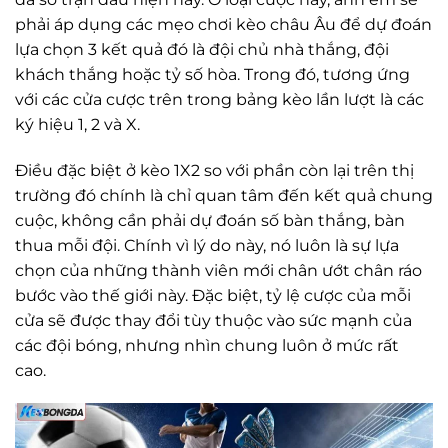
phải áp dụng các mẹo chơi kèo châu Âu để dự đoán
lựa chọn 3 kết quả đó là đội chủ nhà thắng, đội
khách thắng hoặc tỷ số hòa. Trong đó, tương ứng
với các cửa cược trên trong bảng kèo lần lượt là các
ký hiệu 1, 2 và X.
Điều đặc biệt ở kèo 1X2 so với phần còn lại trên thị
trường đó chính là chỉ quan tâm đến kết quả chung
cuộc, không cần phải dự đoán số bàn thắng, bàn
thua mỗi đội. Chính vì lý do này, nó luôn là sự lựa
chọn của những thành viên mới chân ướt chân ráo
bước vào thế giới này. Đặc biệt, tỷ lệ cược của mỗi
cửa sẽ được thay đổi tùy thuộc vào sức mạnh của
các đội bóng, nhưng nhìn chung luôn ở mức rất
cao.