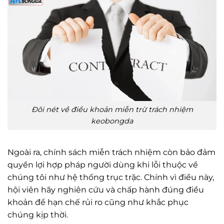
Đôi nét về điều khoản miễn trừ trách nhiệm
keobongda
Ngoài ra, chính sách miễn trách nhiệm còn bảo đảm
quyền lợi hợp pháp người dùng khi lỗi thuộc về
chúng tôi như hệ thống trục trặc. Chính vì điều này,
hội viên hãy nghiên cứu và chấp hành đúng điều
khoản để hạn chế rủi ro cũng như khắc phục
chúng kịp thời.