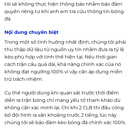
tôi sẽ không thực hiện thông báo nhằm bảo đảm
quyền riêng tư khi anh em tra cứu thông tin bóng
đá.
Nội dung chuyên biệt
Trong một số tình huống nhất định, chúng tôi phải
thu thập dữ liệu từ nguồn uy tín nhằm đưa ra tỷ lệ
kèo phù hợp với tình thế hiện tại. Nếu thời gian
cách trận cầu quá dài, khả năng chính xác của nó
không đạt ngưỡng 100% vì vậy cần áp dụng miễn
trừ trách nhiệm.
Cụ thể người dùng khi quan sát trước thời điểm
diễn ra trận bóng chỉ mang yếu tố tham khảo dù
không cần xác minh lại. Chỉ khi 2 CLB thi đấu công
bố đội hình ra sân khoảng trước 2 tiếng, lúc này
chúng tôi sẽ bảo đảm kèo bóng đá chính xác 100%.