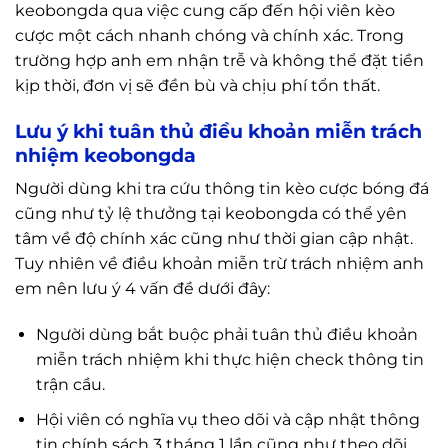
keobongda qua việc cung cấp đến hội viên kèo
cược một cách nhanh chóng và chính xác. Trong
trường hợp anh em nhận trễ và không thể đặt tiền
kịp thời, đơn vị sẽ đền bù và chịu phí tổn thất.
Lưu ý khi tuân thủ điều khoản miễn trách
nhiệm keobongda
Người dùng khi tra cứu thông tin kèo cược bóng đá
cũng như tỷ lệ thưởng tại keobongda có thể yên
tâm về độ chính xác cũng như thời gian cập nhật.
Tuy nhiên về điều khoản miễn trừ trách nhiệm anh
em nên lưu ý 4 vấn đề dưới đây:
Người dùng bắt buộc phải tuân thủ điều khoản
miễn trách nhiệm khi thực hiện check thông tin
trận cầu.
Hội viên có nghĩa vụ theo dõi và cập nhật thông
tin chính sách 3 tháng 1 lần cũng như theo dõi