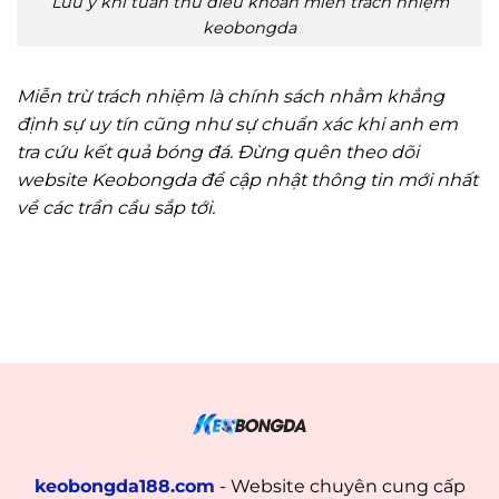
Lưu ý khi tuân thủ điều khoản miễn trách nhiệm
keobongda
Miễn trừ trách nhiệm là chính sách nhằm khẳng
định sự uy tín cũng như sự chuẩn xác khi anh em
tra cứu kết quả bóng đá. Đừng quên theo dõi
website Keobongda để cập nhật thông tin mới nhất
về các trần cầu sắp tới.
keobongda188.com
- Website chuyên cung cấp