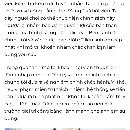
việc kiểm tra kèo trực tuyến nhằm tạo nên phương
thức xử sự công bằng cho đội ngũ và hội viên. Tại
đây, người chơi có thể thực hiện chính sách này
ngược lại nhằm bảo đảm quyền lợi của bản thân
trong quá trình trải nghiệm dịch vụ. Bên cạnh đó,
chúng tôi sẽ xác thực, theo dõi dữ liệu anh em cập
nhật khi mở tài khoản nhằm chắc chắn bạn làm
đúng yêu cầu.
Trong quá trình mở tài khoản, hội viên thực hiện
đăng nhập nghĩa là đồng ý với mọi chính sách do
chúng tôi đưa ra và nghiêm chỉnh chấp hành. Vì thế,
nếu vi phạm miễn trừ trách nhiệm, hệ thống sẽ tiến
hành đưa ra hình phạt như khóa tài khoản, cấm truy
cập, …. Điều này được làm rõ nhằm tạo nên môi
trường giải trí công bằng, lành mạnh cho anh em sử
dụng.