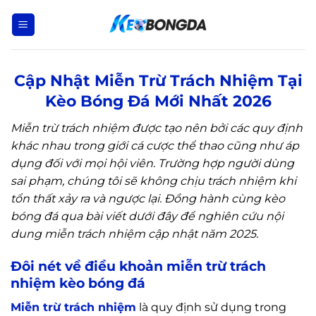
Bỏ
qua
nội
dung
Cập Nhật Miễn Trừ Trách Nhiệm Tại
Kèo Bóng Đá Mới Nhất 2026
Miễn trừ trách nhiệm được tạo nên bởi các quy định
khác nhau trong giới cá cược thể thao cũng như áp
dụng đối với mọi hội viên. Trường hợp người dùng
sai phạm, chúng tôi sẽ không chịu trách nhiệm khi
tổn thất xảy ra và ngược lại. Đồng hành cùng kèo
bóng đá qua bài viết dưới đây để nghiên cứu nội
dung miễn trách nhiệm cập nhật năm 2025.
Đôi nét về điều khoản miễn trừ trách
nhiệm kèo bóng đá
Miễn trừ trách nhiệm
là quy định sử dụng trong