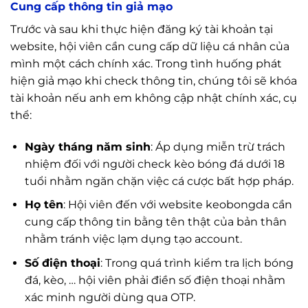
Cung cấp thông tin giả mạo
Trước và sau khi thực hiện đăng ký tài khoản tại
website, hội viên cần cung cấp dữ liệu cá nhân của
mình một cách chính xác. Trong tình huống phát
hiện giả mạo khi check thông tin, chúng tôi sẽ khóa
tài khoản nếu anh em không cập nhật chính xác, cụ
thể:
Ngày tháng năm sinh
: Áp dụng miễn trừ trách
nhiệm đối với người check kèo bóng đá dưới 18
tuổi nhằm ngăn chặn việc cá cược bất hợp pháp.
Họ tên
: Hội viên đến với website keobongda cần
cung cấp thông tin bằng tên thật của bản thân
nhằm tránh việc lạm dụng tạo account.
Số điện thoại
: Trong quá trình kiểm tra lịch bóng
đá, kèo, … hội viên phải điền số điện thoại nhằm
xác minh người dùng qua OTP.