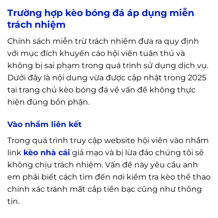
Trường hợp kèo bóng đá áp dụng miễn
trách nhiệm
Chính sách miễn trừ trách nhiệm đưa ra quy định
với mục đích khuyến cáo hội viên tuân thủ và
không bị sai phạm trong quá trình sử dụng dịch vụ.
Dưới đây là nội dung vừa được cập nhật trong 2025
tại trang chủ kèo bóng đá về vấn đề không thực
hiện đúng bổn phận.
Vào nhầm liên kết
Trong quá trình truy cập website hội viên vào nhầm
link
kèo nhà cái
giả mạo và bị lừa đảo chúng tôi sẽ
không chịu trách nhiệm. Vấn đề này yêu cầu anh
em phải biết cách tìm đến nơi kiểm tra kèo thể thao
chính xác tránh mất cắp tiền bạc cũng như thông
tin.