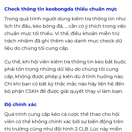
Check thông tin keobongda thiếu chuẩn mực
Trong quá trình người dùng kiểm tra thông tin như
lịch thi đấu, kèo bóng đá, … cần có ý thích trong việc
chuẩn mực tối thiểu. Vì thế, điều khoản miễn trừ
trách nhiệm đã ghi thêm vào danh mục check dữ
liệu do chúng tôi cung cấp.
Cụ thể, khi hội viên kiểm tra thông tin kèo bắt buộc
phải tôn trọng những dữ liệu do chúng tôi cung
cấp, không được phép ý kiến dù ở tình huống nào.
Chỉ khi bạn có bất kỳ thắc mắc nào hãy liên hệ đến
bộ phận CSKH để được giải quyết thay vì làm loạn.
Độ chính xác
Quá trình cung cấp kèo cá cược thể thao cho hội
viên có thể không chính xác bởi sự biến động trên
thị trường cũng như đội hình 2 CLB. Lúc này miễn