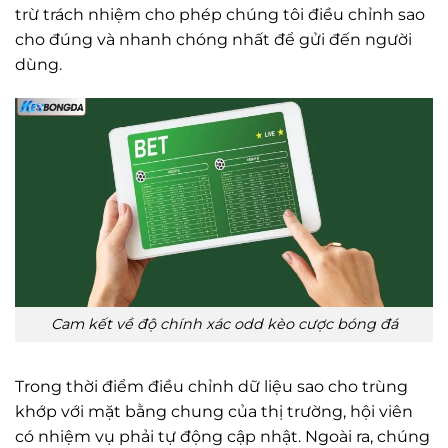
trừ trách nhiệm cho phép chúng tôi điều chỉnh sao
cho đúng và nhanh chóng nhất để gửi đến người
dùng.
Cam kết về độ chính xác odd kèo cược bóng đá
Trong thời điểm điều chỉnh dữ liệu sao cho trùng
khớp với mặt bằng chung của thị trường, hội viên
có nhiệm vụ phải tự động cập nhật. Ngoài ra, chúng