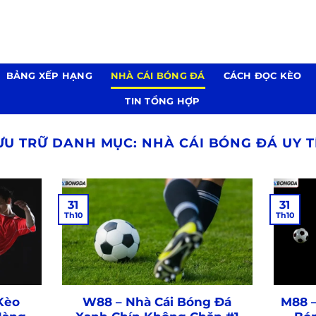
BẢNG XẾP HẠNG
NHÀ CÁI BÓNG ĐÁ
CÁCH ĐỌC KÈO
TIN TỔNG HỢP
ƯU TRỮ DANH MỤC:
NHÀ CÁI BÓNG ĐÁ UY T
31
31
Th10
Th10
Kèo
W88 – Nhà Cái Bóng Đá
M88 