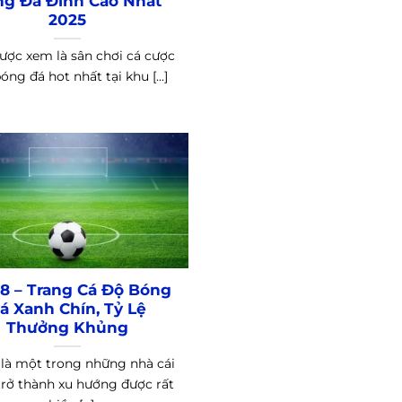
g Đá Đỉnh Cao Nhất
2025
ợc xem là sân chơi cá cược
óng đá hot nhất tại khu [...]
8 – Trang Cá Độ Bóng
á Xanh Chín, Tỷ Lệ
Thưởng Khủng
là một trong những nhà cái
trở thành xu hướng được rất