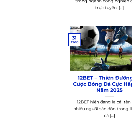
trong ngành công nghiệp 
trực tuyến. [...]
31
Th10
12BET – Thiên Đườn
Cược Bóng Đá Cực Hấ
Năm 2025
12BET hiện đang là cái tên
nhiều người săn đón trong l
cá [...]