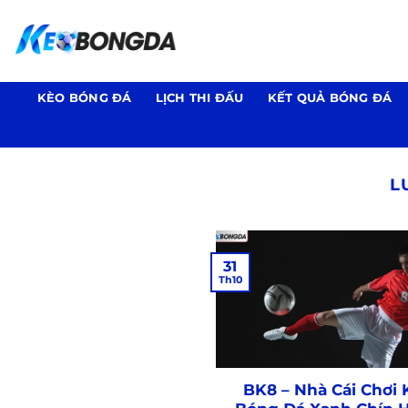
Bỏ
qua
nội
dung
KÈO BÓNG ĐÁ
LỊCH THI ĐẤU
KẾT QUẢ BÓNG ĐÁ
L
31
Th10
BK8 – Nhà Cái Chơi 