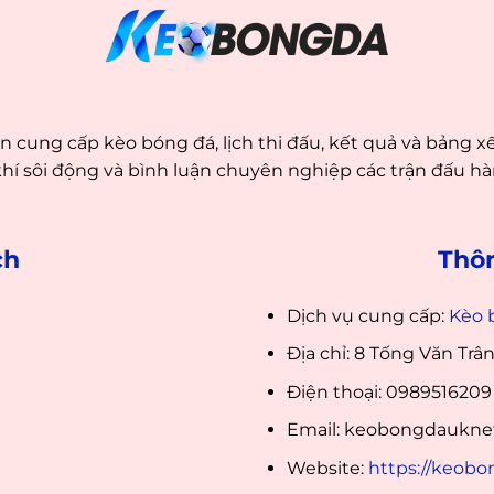
 cung cấp kèo bóng đá, lịch thi đấu, kết quả và bảng x
í sôi động và bình luận chuyên nghiệp các trận đấu hàn
ch
Thôn
Dịch vụ cung cấp:
Kèo 
Địa chỉ: 8 Tống Văn Trâ
Điện thoại: 0989516209
Email:
keobongdaukne
Website:
https://keob