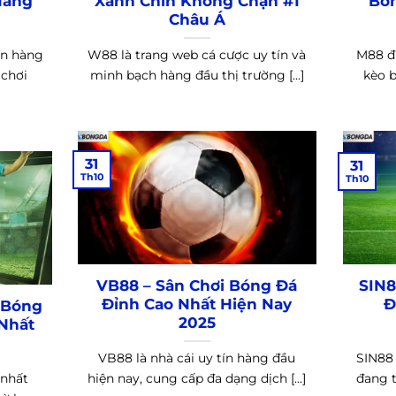
Hàng
Xanh Chín Không Chặn #1
Bón
Châu Á
ến hàng
W88 là trang web cá cược uy tín và
M88 đư
 chơi
minh bạch hàng đầu thị trường [...]
kèo b
31
31
Th10
Th10
VB88 – Sân Chơi Bóng Đá
SIN8
Đỉnh Cao Nhất Hiện Nay
Đ
ộ Bóng
2025
Nhất
VB88 là nhà cái uy tín hàng đầu
SIN88 
 nhất
hiện nay, cung cấp đa dạng dịch [...]
đang 