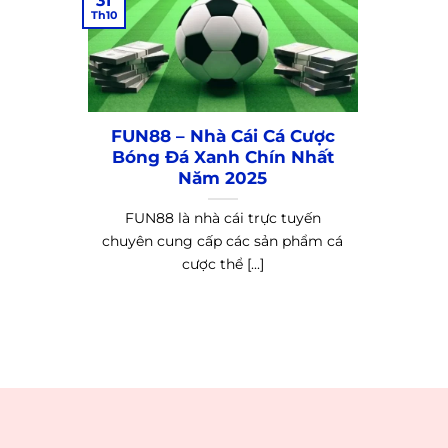
31
Th10
FUN88 – Nhà Cái Cá Cược
Bóng Đá Xanh Chín Nhất
Năm 2025
FUN88 là nhà cái trực tuyến
chuyên cung cấp các sản phẩm cá
cược thể [...]