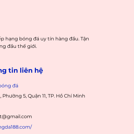
ếp hạng bóng đá uy tín hàng đầu. Tận
g đầu thế giới.
g tin liên hệ
bóng đá
n, Phường 5, Quận 11, TP. Hồ Chí Minh
t@gmail.com
ongda188.com/