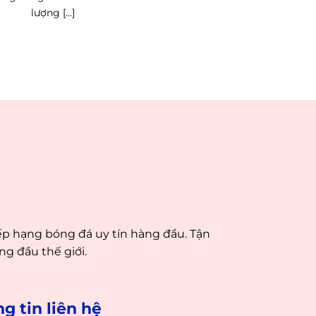
lượng [...]
ếp hạng bóng đá uy tín hàng đầu. Tận
g đầu thế giới.
g tin liên hệ