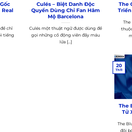
 Gốc
Culés – Biệt Danh Độc
The C
 Real
Quyền Dùng Chỉ Fan Hâm
Triển
Mộ Barcelona
The 
 để chỉ
Culés một thuật ngữ được dùng để
thuộ
i tiếng
gọi những cổ động viên đầy máu
m
lửa [...]
20
Th11
The 
Tử 
The Bl
đội b