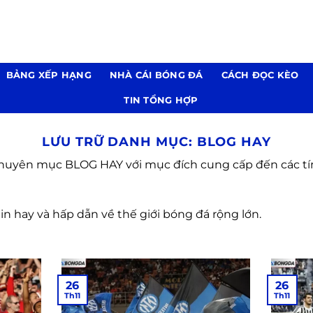
BẢNG XẾP HẠNG
NHÀ CÁI BÓNG ĐÁ
CÁCH ĐỌC KÈO
TIN TỔNG HỢP
LƯU TRỮ DANH MỤC:
BLOG HAY
huyên mục BLOG HAY với mục đích cung cấp đến các tí
in hay và hấp dẫn về thế giới bóng đá rộng lớn.
26
26
Th11
Th11