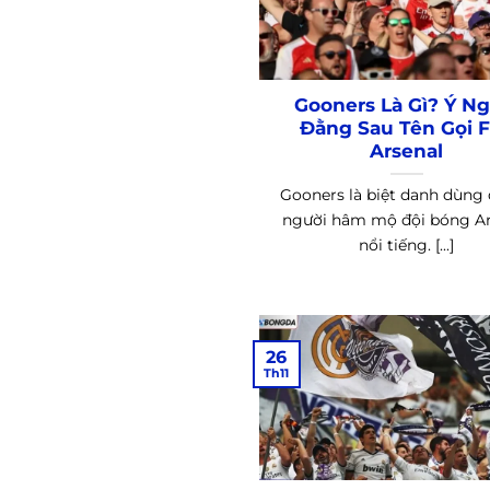
Gooners Là Gì? Ý Ng
Đằng Sau Tên Gọi 
Arsenal
Gooners là biệt danh dùng 
người hâm mộ đội bóng Ar
nổi tiếng. [...]
26
Th11