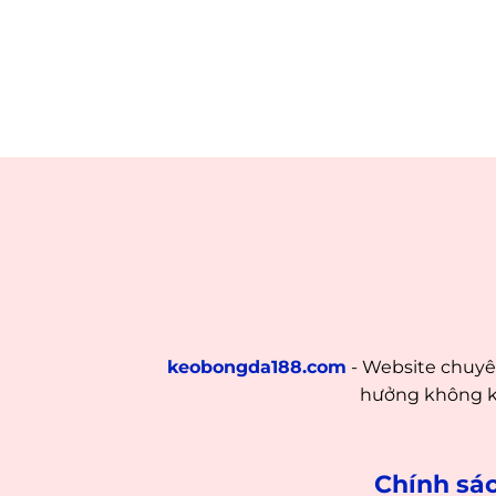
keobongda188.com
- Website chuyên
hưởng không kh
Chính sá