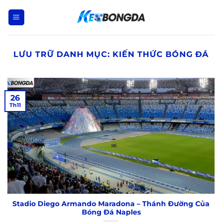
Bỏ
qua
nội
dung
LƯU TRỮ DANH MỤC:
KIẾN THỨC BÓNG ĐÁ
26
Th11
Stadio Diego Armando Maradona – Thánh Đường Của
Bóng Đá Naples