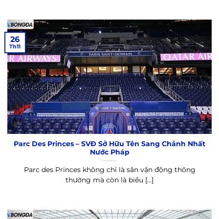
26
Th11
Parc Des Princes – SVĐ Sở Hữu Tên Sang Chảnh Nhất
Nước Pháp
Parc des Princes không chỉ là sân vận động thông
thường mà còn là biểu [...]