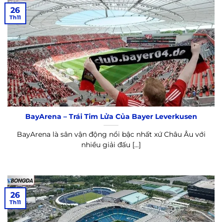
26
Th11
BayArena – Trái Tim Lửa Của Bayer Leverkusen
BayArena là sân vận động nổi bậc nhất xứ Châu Âu với
nhiều giải đấu [...]
26
Th11