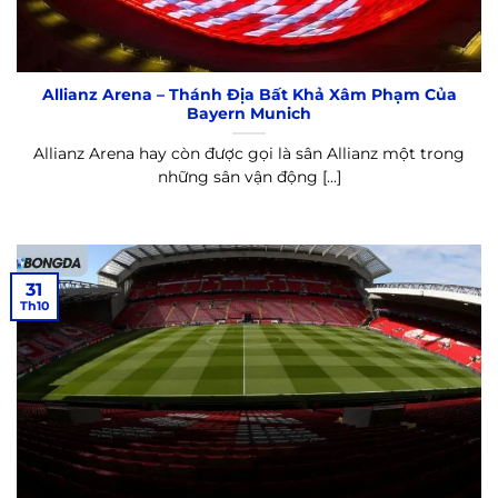
Allianz Arena – Thánh Địa Bất Khả Xâm Phạm Của
Bayern Munich
Allianz Arena hay còn được gọi là sân Allianz một trong
những sân vận động [...]
31
Th10