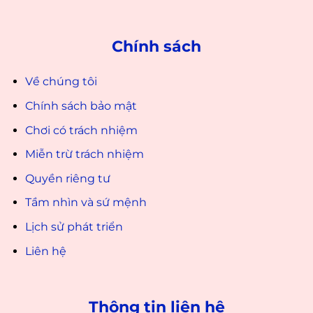
Chính sách
Về chúng tôi
Chính sách bảo mật
Chơi có trách nhiệm
Miễn trừ trách nhiệm
Quyền riêng tư
Tầm nhìn và sứ mệnh
Lịch sử phát triển
Liên hệ
Thông tin liên hệ