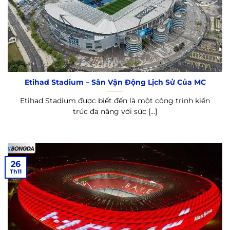
Etihad Stadium – Sân Vận Động Lịch Sử Của MC
Etihad Stadium được biết đến là một công trình kiến
trúc đa năng với sức [...]
26
Th11