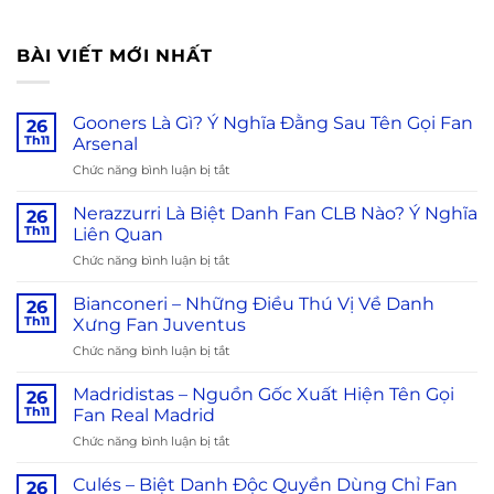
BÀI VIẾT MỚI NHẤT
Gooners Là Gì? Ý Nghĩa Đằng Sau Tên Gọi Fan
26
Th11
Arsenal
Chức năng bình luận bị tắt
ở
Gooners
Là
Nerazzurri Là Biệt Danh Fan CLB Nào? Ý Nghĩa
26
Gì?
Th11
Liên Quan
Ý
Chức năng bình luận bị tắt
ở
Nghĩa
Nerazzurri
Đằng
Là
Bianconeri – Những Điều Thú Vị Về Danh
Sau
26
Biệt
Tên
Th11
Xưng Fan Juventus
Danh
Gọi
Chức năng bình luận bị tắt
ở
Fan
Fan
Bianconeri
CLB
Arsenal
–
Madridistas – Nguồn Gốc Xuất Hiện Tên Gọi
Nào?
26
Những
Ý
Th11
Fan Real Madrid
Điều
Nghĩa
Chức năng bình luận bị tắt
ở
Thú
Liên
Madridistas
Vị
Quan
–
Culés – Biệt Danh Độc Quyền Dùng Chỉ Fan
Về
26