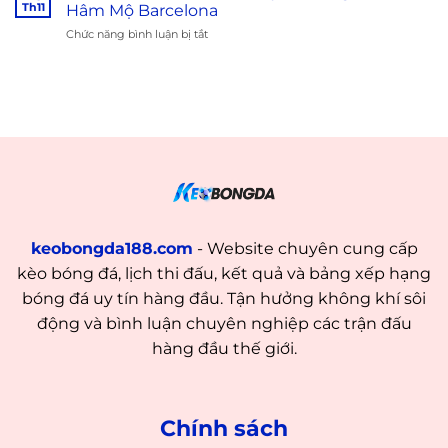
Nguồn
Danh
Th11
Hâm Mộ Barcelona
Gốc
Xưng
Chức năng bình luận bị tắt
ở
Xuất
Fan
Culés
Hiện
Juventus
–
Tên
Biệt
Gọi
Danh
Fan
Độc
Real
Quyền
Madrid
Dùng
Chỉ
Fan
Hâm
Mộ
Barcelona
keobongda188.com
- Website chuyên cung cấp
kèo bóng đá, lịch thi đấu, kết quả và bảng xếp hạng
bóng đá uy tín hàng đầu. Tận hưởng không khí sôi
động và bình luận chuyên nghiệp các trận đấu
hàng đầu thế giới.
Chính sách