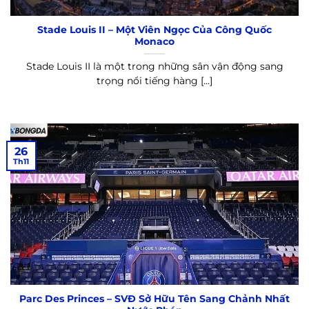
Stade Louis II – Một Viên Ngọc Của Công Quốc
Monaco
Stade Louis II là một trong những sân vận động sang
trọng nổi tiếng hàng [...]
26
Th11
Parc Des Princes – SVĐ Sở Hữu Tên Sang Chảnh Nhất