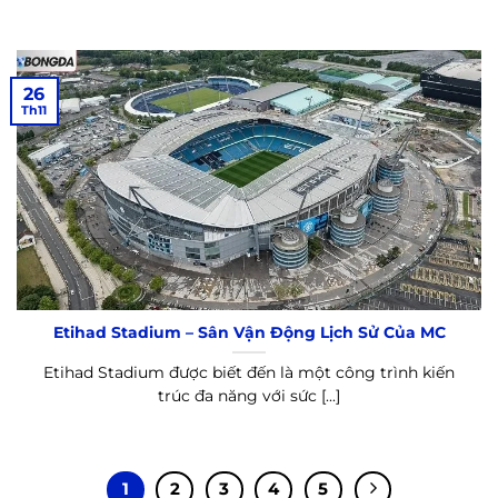
26
Th11
Etihad Stadium – Sân Vận Động Lịch Sử Của MC
Etihad Stadium được biết đến là một công trình kiến
trúc đa năng với sức [...]
1
2
3
4
5