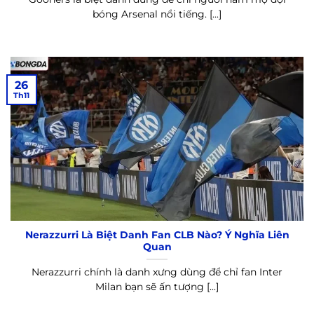
bóng Arsenal nổi tiếng. [...]
26
Th11
Nerazzurri Là Biệt Danh Fan CLB Nào? Ý Nghĩa Liên
Quan
Nerazzurri chính là danh xưng dùng để chỉ fan Inter
Milan bạn sẽ ấn tượng [...]