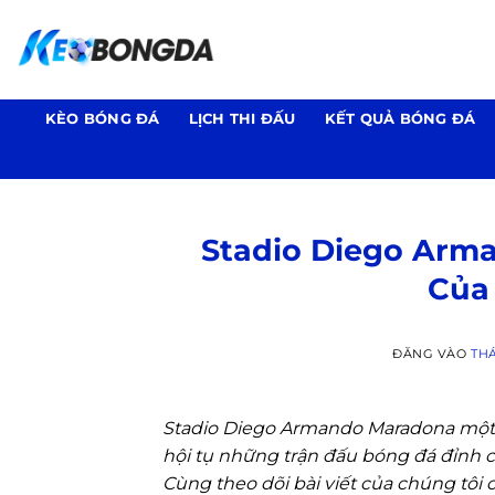
Bỏ
qua
nội
dung
KÈO BÓNG ĐÁ
LỊCH THI ĐẤU
KẾT QUẢ BÓNG ĐÁ
Stadio Diego Arm
Của
ĐĂNG VÀO
THÁ
Stadio Diego Armando Maradona một t
hội tụ những trận đấu bóng đá đỉnh ca
Cùng theo dõi bài viết của chúng tôi 