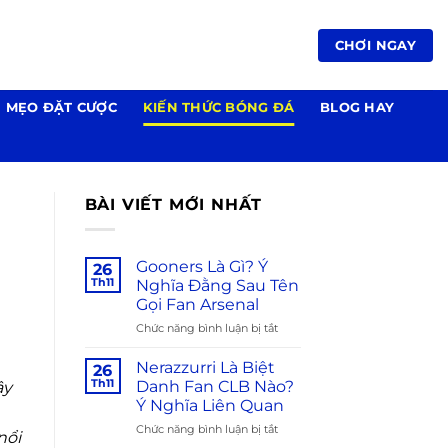
CHƠI NGAY
MẸO ĐẶT CƯỢC
KIẾN THỨC BÓNG ĐÁ
BLOG HAY
BÀI VIẾT MỚI NHẤT
Gooners Là Gì? Ý
26
Th11
Nghĩa Đằng Sau Tên
Gọi Fan Arsenal
Chức năng bình luận bị tắt
ở
Gooners
Là
Nerazzurri Là Biệt
26
Gì?
Th11
Danh Fan CLB Nào?
ây
Ý
Ý Nghĩa Liên Quan
Nghĩa
Chức năng bình luận bị tắt
ở
Đằng
nổi
Nerazzurri
Sau