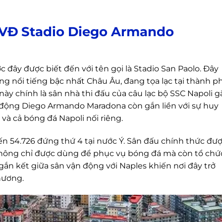
 SVĐ Stadio Diego Armando
đây được biết đến với tên gọi là Stadio San Paolo. Đây
g nổi tiếng bậc nhất Châu Âu, đang tọa lạc tại thành p
y chính là sân nhà thi đấu của câu lạc bộ SSC Napoli g
ận động Diego Armando Maradona còn gắn liền với sự huy
à cả bóng đá Napoli nối riêng.
n 54.726 đứng thứ 4 tại nước Ý. Sân đấu chính thức đư
không chỉ được dùng để phục vụ bóng đá mà còn tổ chứ
 gắn kết giữa sân vận động với Naples khiến nơi đây trở
hương.