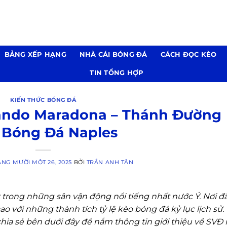
BẢNG XẾP HẠNG
NHÀ CÁI BÓNG ĐÁ
CÁCH ĐỌC KÈO
TIN TỔNG HỢP
KIẾN THỨC BÓNG ĐÁ
ando Maradona – Thánh Đường
 Bóng Đá Naples
NG MƯỜI MỘT 26, 2025
BỞI
TRẦN ANH TÂN
rong những sân vận động nổi tiếng nhất nước Ý. Nơi đ
o với những thành tích tỷ lệ kèo bóng đá kỷ lục lịch sử.
chia sẻ bên dưới đây để nắm thông tin giới thiệu về SVĐ 