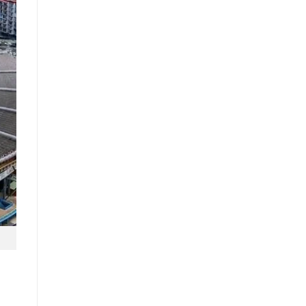
Fan
Hâm
Mộ
Barcelona