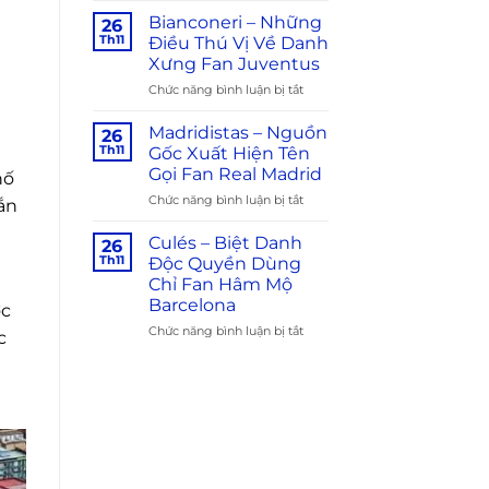
Là
Tên
Bianconeri – Những
26
Biệt
Gọi
Th11
Điều Thú Vị Về Danh
Danh
Fan
Xưng Fan Juventus
Fan
Arsenal
Chức năng bình luận bị tắt
ở
CLB
Bianconeri
Nào?
–
Ý
Madridistas – Nguồn
26
Những
Nghĩa
Th11
Gốc Xuất Hiện Tên
Điều
Liên
Gọi Fan Real Madrid
hố
Thú
Quan
Chức năng bình luận bị tắt
ở
Vị
ắn
Madridistas
Về
–
Danh
Culés – Biệt Danh
26
Nguồn
Xưng
Th11
Độc Quyền Dùng
Gốc
Fan
Chỉ Fan Hâm Mộ
Xuất
Juventus
Barcelona
ợc
Hiện
Tên
Chức năng bình luận bị tắt
ở
c
Gọi
Culés
Fan
–
Real
Biệt
Madrid
Danh
Độc
Quyền
Dùng
Chỉ