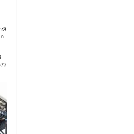
hời
an
i
 đã