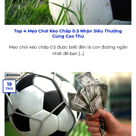
Top 4 Mẹo Chơi Kèo Chấp 0.5 Nhận Siêu Thưởng
Cùng Cao Thủ
Mẹo chơi kèo chấp 0.5 được biết đến là con đường ngắn
nhất để bạn [...]
19
Th11