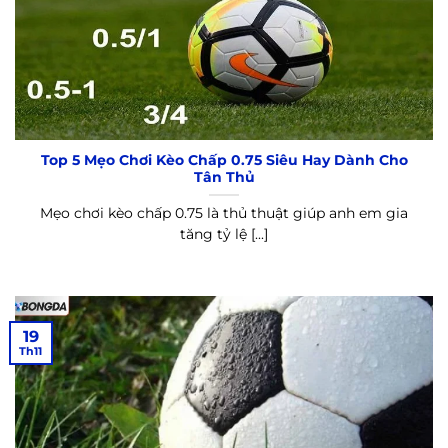
Top 5 Mẹo Chơi Kèo Chấp 0.75 Siêu Hay Dành Cho
Tân Thủ
Mẹo chơi kèo chấp 0.75 là thủ thuật giúp anh em gia
tăng tỷ lệ [...]
19
Th11