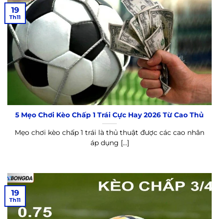
19
Th11
5 Mẹo Chơi Kèo Chấp 1 Trái Cực Hay 2026 Từ Cao Thủ
Mẹo chơi kèo chấp 1 trái là thủ thuật được các cao nhân
áp dụng [...]
19
Th11