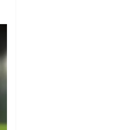
Fan
Hâm
Mộ
Barcelona