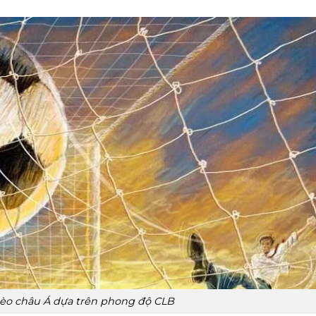
èo châu Á dựa trên phong độ CLB