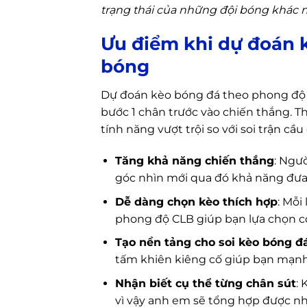
trạng thái của những đội bóng khác n
Ưu điểm khi dự đoán 
bóng
Dự đoán kèo bóng đá theo phong độ 
bước 1 chân trước vào chiến thắng. Th
tính năng vượt trội so với soi trận cầu
Tăng khả năng chiến thắng
: Ngư
góc nhìn mới qua đó khả năng đưa
Dễ dàng chọn kèo thích hợp
: Mỗi
phong độ CLB giúp bạn lựa chọn c
Tạo nền tảng cho soi kèo bóng đ
tấm khiên kiêng cố giúp bạn mạnh
Nhận biết cụ thể từng chân sút
:
vì vậy anh em sẽ tổng hợp được nh