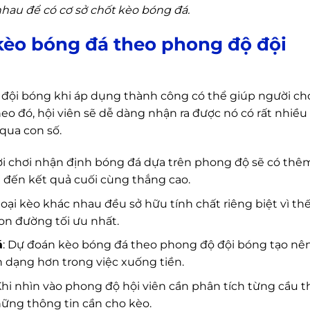
hau để có cơ sở chốt kèo bóng đá.
kèo bóng đá theo phong độ đội
đội bóng khi áp dụng thành công có thể giúp người ch
eo đó, hội viên sẽ dễ dàng nhận ra được nó có rất nhiều
 qua con số.
ời chơi nhận định bóng đá dựa trên phong độ sẽ có thêm
 đến kết quả cuối cùng thắng cao.
 loại kèo khác nhau đều sở hữu tính chất riêng biệt vì th
on đường tối ưu nhất.
á
: Dự đoán kèo bóng đá theo phong độ đội bóng tạo nê
 dạng hơn trong việc xuống tiền.
 Khi nhìn vào phong độ hội viên cần phân tích từng cầu t
ững thông tin cần cho kèo.