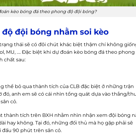
 đoán kèo bóng đá theo phong độ đội bóng?
 độ đội bóng nhằm soi kèo
rạng thái sẽ có đôi chút khác biệt thậm chí không giốn
ol, MU, …. Đặc biệt khi dự đoán kèo bóng đá theo phong
h chất sau:
 thể bỏ qua thành tích của CLB đặc biệt ở những trận
hờ đó, anh em sẽ có cái nhìn tổng quát dựa vào thắng/th
 sân cỏ.
 sát thành tích trên BXH nhằm nhìn nhận xem đội bóng n
dài hay không. Tại đó, những đối thủ mà họ gặp phải sẽ
 đấu 90 phút trên sân cỏ.