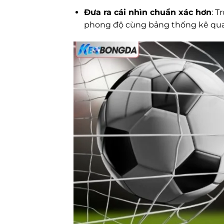
Đưa ra cái nhìn chuẩn xác hơn
: T
phong độ cùng bảng thống kê qua 