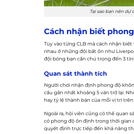
Tại sao bạn nên dự
Cách nhận biết phong
Tùy vào từng CLB mà cách nhận biết t
nhau ở những đội bất ổn như Liverpo
đội bóng bạn cần chú trọng đến 3 tín
Quan sát thành tích
Người chơi nhận định phong độ không
cầu gần nhất khoảng 5 ván trở lại. N
hay tỷ lệ thành bàn của mỗi vị trí trên
Ngoài ra, hội viên cũng có thể quan
có phong độ ổn định trong thời gian 
quyết định trực tiếp đến khả năng thi