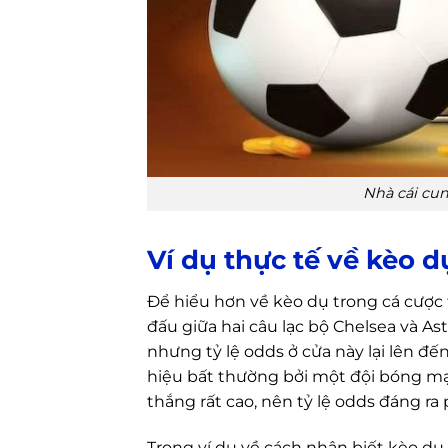
Nhà cái cu
Ví dụ thực tế về kèo d
Để hiểu hơn về kèo dụ trong cá cược 
đấu giữa hai câu lạc bộ Chelsea và As
nhưng tỷ lệ odds ở cửa này lại lên đế
hiệu bất thường bởi một đội bóng 
thắng rất cao, nên tỷ lệ odds đáng ra 
Trong ví dụ về cách nhận biết kèo dụ 