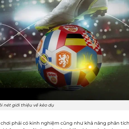
i nét giới thiệu về kèo dụ
 chơi phải có kinh nghiệm cũng như khả năng phân tíc