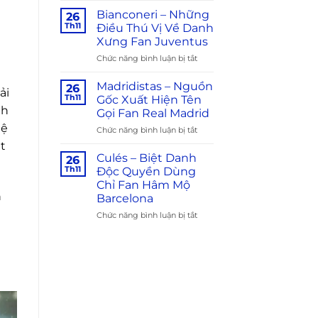
Là
Tên
Bianconeri – Những
26
Biệt
Gọi
Th11
Điều Thú Vị Về Danh
Danh
Fan
Xưng Fan Juventus
Fan
Arsenal
Chức năng bình luận bị tắt
ở
CLB
Bianconeri
Nào?
–
Ý
Madridistas – Nguồn
26
ải
Những
Nghĩa
Th11
Gốc Xuất Hiện Tên
Điều
Liên
nh
Gọi Fan Real Madrid
Thú
Quan
lệ
Chức năng bình luận bị tắt
ở
Vị
Madridistas
Về
t
–
Danh
Culés – Biệt Danh
26
Nguồn
Xưng
Th11
Độc Quyền Dùng
Gốc
Fan
Chỉ Fan Hâm Mộ
Xuất
Juventus
h
Barcelona
Hiện
Tên
Chức năng bình luận bị tắt
ở
Gọi
Culés
Fan
–
Real
Biệt
Madrid
Danh
Độc
Quyền
Dùng
Chỉ