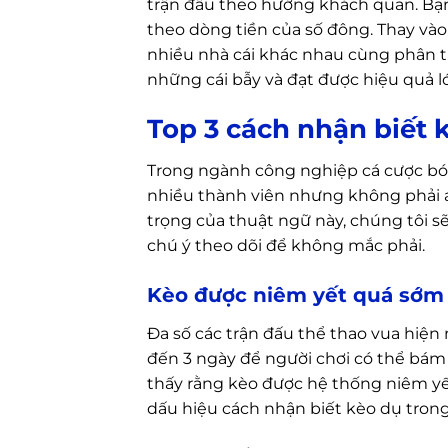
trận đấu theo hướng khách quan. Bạn
theo dòng tiền của số đông. Thay vào
nhiều nhà cái khác nhau cùng phân tí
những cái bẫy và đạt được hiệu quả l
Top 3 cách nhận biết 
Trong ngành công nghiệp cá cược bón
nhiều thành viên nhưng không phải 
trọng của thuật ngữ này, chúng tôi 
chú ý theo dõi để không mắc phải.
Kèo được niêm yết quá sớm
Đa số các trận đấu thể thao vua hiện 
đến 3 ngày để người chơi có thể bám 
thấy rằng kèo được hệ thống niêm yết 
dấu hiệu cách nhận biết kèo dụ trong