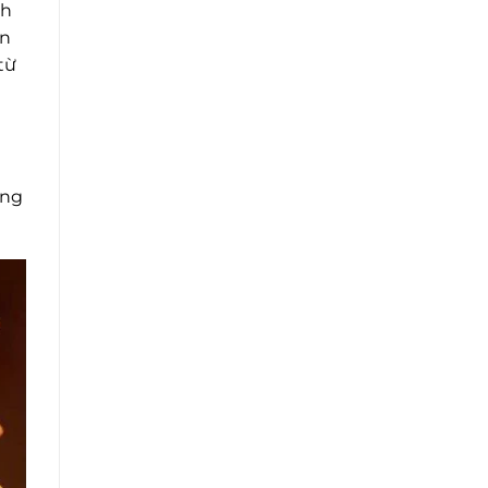
nh
an
từ
ong