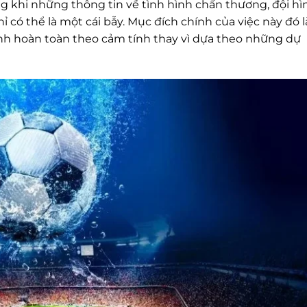
g khi những thông tin về tình hình chấn thương, đội hì
hỉ có thể là một cái bẫy. Mục đích chính của việc này đó l
nh hoàn toàn theo cảm tính thay vì dựa theo những dự