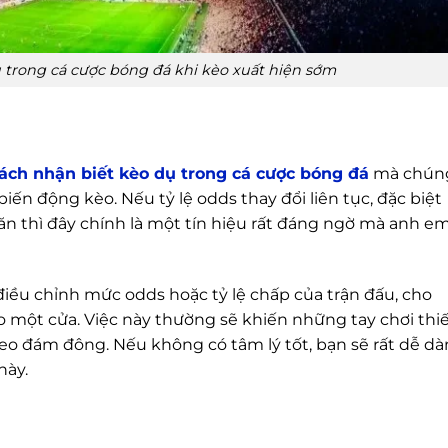
 trong cá cược bóng đá khi kèo xuất hiện sớm
ách nhận biết kèo dụ trong cá cược bóng đá
mà chún
iến động kèo. Nếu tỷ lệ odds thay đổi liên tục, đặc biệt
lăn thì đây chính là một tín hiệu rất đáng ngờ mà anh e
 điều chỉnh mức odds hoặc tỷ lệ chấp của trận đấu, cho
o một cửa. Việc này thường sẽ khiến những tay chơi thi
o đám đông. Nếu không có tâm lý tốt, bạn sẽ rất dễ d
này.