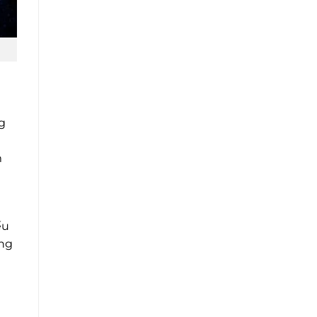
g
m
ếu
àng