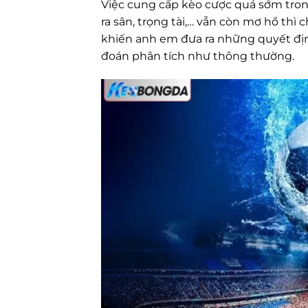
Việc cung cấp kèo cược quá sớm tron
ra sân, trọng tài,… vẫn còn mơ hồ thì c
khiến anh em đưa ra những quyết đị
đoán phân tích như thông thường.