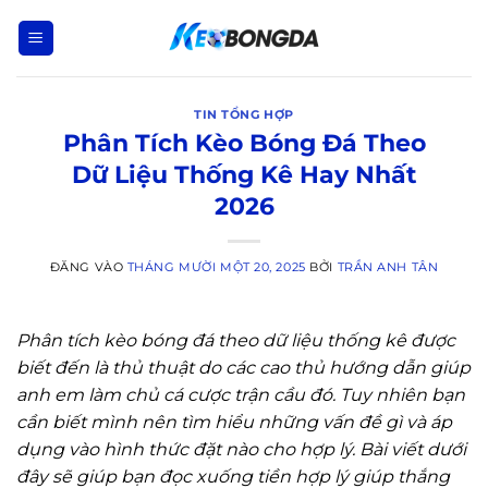
Bỏ
qua
nội
dung
TIN TỔNG HỢP
Phân Tích Kèo Bóng Đá Theo
Dữ Liệu Thống Kê Hay Nhất
2026
ĐĂNG VÀO
THÁNG MƯỜI MỘT 20, 2025
BỞI
TRẦN ANH TÂN
Phân tích kèo bóng đá theo dữ liệu thống kê được
biết đến là thủ thuật do các cao thủ hướng dẫn giúp
anh em làm chủ cá cược trận cầu đó. Tuy nhiên bạn
cần biết mình nên tìm hiểu những vấn đề gì và áp
dụng vào hình thức đặt nào cho hợp lý. Bài viết dưới
đây sẽ giúp bạn đọc xuống tiền hợp lý giúp thắng