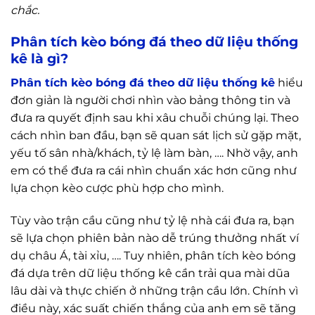
chắc.
Phân tích kèo bóng đá theo dữ liệu thống
kê là gì?
Phân tích kèo bóng đá theo dữ liệu thống kê
hiểu
đơn giản là người chơi nhìn vào bảng thông tin và
đưa ra quyết định sau khi xâu chuỗi chúng lại. Theo
cách nhìn ban đầu, bạn sẽ quan sát lịch sử gặp mặt,
yếu tố sân nhà/khách, tỷ lệ làm bàn, …. Nhờ vậy, anh
em có thể đưa ra cái nhìn chuẩn xác hơn cũng như
lựa chọn kèo cược phù hợp cho mình.
Tùy vào trận cầu cũng như tỷ lệ nhà cái đưa ra, bạn
sẽ lựa chọn phiên bản nào dễ trúng thưởng nhất ví
dụ châu Á, tài xỉu, …. Tuy nhiên, phân tích kèo bóng
đá dựa trên dữ liệu thống kê cần trải qua mài dũa
lâu dài và thực chiến ở những trận cầu lớn. Chính vì
điều này, xác suất chiến thắng của anh em sẽ tăng