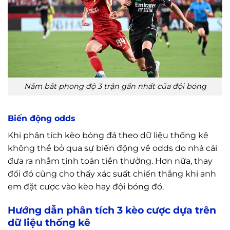
Nắm bắt phong độ 3 trận gần nhất của đội bóng
Biến động odds
Khi phân tích kèo bóng đá theo dữ liệu thống kê
không thể bỏ qua sự biến động về odds do nhà cái
đưa ra nhằm tính toán tiền thưởng. Hơn nữa, thay
đổi đó cũng cho thấy xác suất chiến thắng khi anh
em đặt cược vào kèo hay đội bóng đó.
Hướng dẫn phân tích 3 kèo cược dựa trên
dữ liệu thống kê