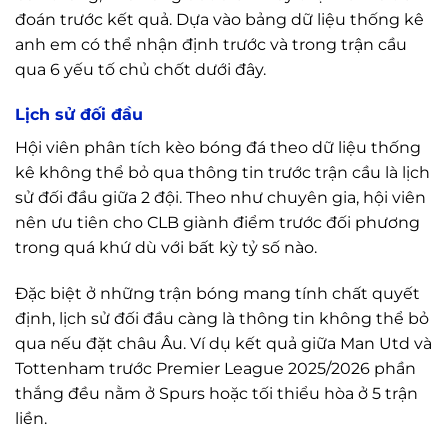
đoán trước kết quả. Dựa vào bảng dữ liệu thống kê
anh em có thể nhận định trước và trong trận cầu
qua 6 yếu tố chủ chốt dưới đây.
Lịch sử đối đầu
Hội viên phân tích kèo bóng đá theo dữ liệu thống
kê không thể bỏ qua thông tin trước trận cầu là lịch
sử đối đầu giữa 2 đội. Theo như chuyên gia, hội viên
nên ưu tiên cho CLB giành điểm trước đối phương
trong quá khứ dù với bất kỳ tỷ số nào.
Đặc biệt ở những trận bóng mang tính chất quyết
định, lịch sử đối đầu càng là thông tin không thể bỏ
qua nếu đặt châu Âu. Ví dụ kết quả giữa Man Utd và
Tottenham trước Premier League 2025/2026 phần
thắng đều nằm ở Spurs hoặc tối thiểu hòa ở 5 trận
liền.