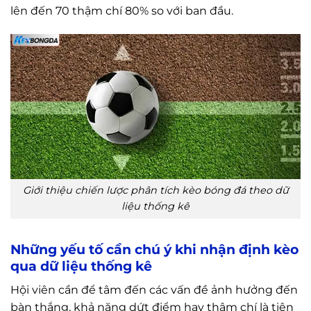
lên đến 70 thậm chí 80% so với ban đầu.
Giới thiệu chiến lược phân tích kèo bóng đá theo dữ
liệu thống kê
Những yếu tố cần chú ý khi nhận định kèo
qua dữ liệu thống kê
Hội viên cần để tâm đến các vấn đề ảnh hưởng đến
bàn thắng, khả năng dứt điểm hay thậm chí là tiên