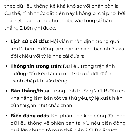
theo dữ liệu thống kê khá khó so với phần còn lại.
Cụ thể, hình thức đặt tiền này không bị chi phối bởi
thắng/thua mà nó phụ thuộc vào tổng số bàn
thắng 2 bên ghi được.
Lịch sử đối đầu
: Hội viên nhận định trong quá
khứ 2 bên thường làm bàn khoảng bao nhiêu và
đối chiếu với tỷ lệ nhà cái đưa ra.
Thông tin trong trận
: Dữ liệu trong trận ảnh
hưởng đến kèo tài xỉu như số quả dứt điểm,
tranh chấp khi vào bóng, ….
Bàn thắng/thua
: Trong tình huống 2 CLB đều có
khả năng làm bàn tốt và thủ yếu, tỷ lệ xuất hiện
cửa tài gần như chắc chắn.
Biến động odds
: Khi phân tích kèo bóng đá theo
dữ liệu thống kê phiên bản tài xỉu nếu biến động
quá lớn chứng tỏ màn thể hiện 2 CLB đã vượt