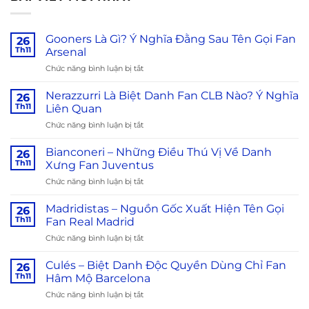
Gooners Là Gì? Ý Nghĩa Đằng Sau Tên Gọi Fan
26
Th11
Arsenal
Chức năng bình luận bị tắt
ở
Gooners
Là
Nerazzurri Là Biệt Danh Fan CLB Nào? Ý Nghĩa
26
Gì?
Th11
Liên Quan
Ý
Chức năng bình luận bị tắt
ở
Nghĩa
Nerazzurri
Đằng
Là
Bianconeri – Những Điều Thú Vị Về Danh
Sau
26
Biệt
Tên
Th11
Xưng Fan Juventus
Danh
Gọi
Chức năng bình luận bị tắt
ở
Fan
Fan
Bianconeri
CLB
Arsenal
–
Madridistas – Nguồn Gốc Xuất Hiện Tên Gọi
Nào?
26
Những
Ý
Th11
Fan Real Madrid
Điều
Nghĩa
Chức năng bình luận bị tắt
ở
Thú
Liên
Madridistas
Vị
Quan
–
Culés – Biệt Danh Độc Quyền Dùng Chỉ Fan
Về
26
Nguồn
Danh
Th11
Hâm Mộ Barcelona
Gốc
Xưng
Chức năng bình luận bị tắt
ở
Xuất
Fan
Culés
Hiện