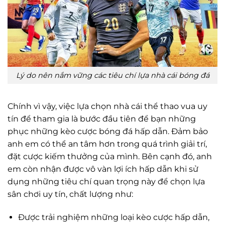
Lý do nên nắm vững các tiêu chí lựa nhà cái bóng đá
Chính vì vậy, việc lựa chọn nhà cái thể thao vua uy
tín để tham gia là bước đầu tiên để bạn những
phục những kèo cược bóng đá hấp dẫn. Đảm bảo
anh em có thể an tâm hơn trong quá trình giải trí,
đặt cược kiếm thưởng của mình. Bên cạnh đó, anh
em còn nhận được vô vàn lợi ích hấp dẫn khi sử
dụng những tiêu chí quan trọng này để chọn lựa
sân chơi uy tín, chất lượng như:
Được trải nghiệm những loại kèo cược hấp dẫn,