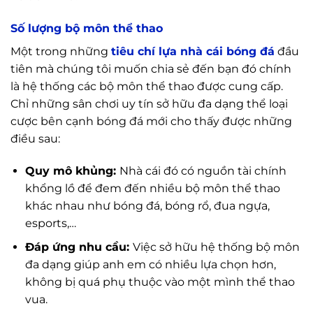
Số lượng bộ môn thể thao
Một trong những
tiêu chí lựa nhà cái bóng đá
đầu
tiên mà chúng tôi muốn chia sẻ đến bạn đó chính
là hệ thống các bộ môn thể thao được cung cấp.
Chỉ những sân chơi uy tín sở hữu đa dạng thể loại
cược bên cạnh bóng đá mới cho thấy được những
điều sau:
Quy mô khủng:
Nhà cái đó có nguồn tài chính
khổng lồ để đem đến nhiều bộ môn thể thao
khác nhau như bóng đá, bóng rổ, đua ngựa,
esports,…
Đáp ứng nhu cầu:
Việc sở hữu hệ thống bộ môn
đa dạng giúp anh em có nhiều lựa chọn hơn,
không bị quá phụ thuộc vào một mình thể thao
vua.