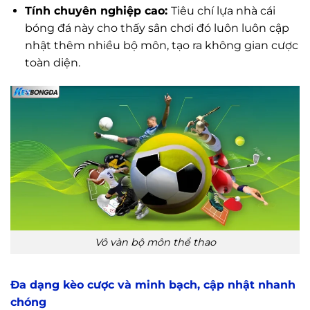
Tính chuyên nghiệp cao:
Tiêu chí lựa nhà cái
bóng đá này cho thấy sân chơi đó luôn luôn cập
nhật thêm nhiều bộ môn, tạo ra không gian cược
toàn diện.
Vô vàn bộ môn thể thao
Đa dạng kèo cược và minh bạch, cập nhật nhanh
chóng