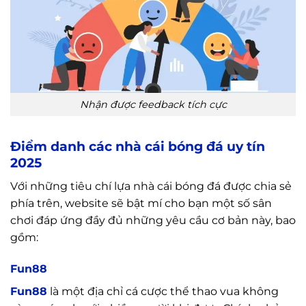
Nhận được feedback tích cực
Điểm danh các nhà cái bóng đá uy tín
2025
Với những tiêu chí lựa nhà cái bóng đá được chia sẻ
phía trên, website sẽ bật mí cho bạn một số sân
chơi đáp ứng đầy đủ những yêu cầu cơ bản này, bao
gồm:
Fun88
Fun88
là một địa chỉ cá cược thể thao vua không