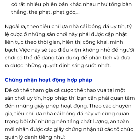
có rất nhiều phiên bản khác nhau như tổng bàn
thắng, thẻ phạt, phạt góc,…
Ngoài ra, theo tiêu chí lựa nhà cái bóng đá uy tín, tỷ
lệ cược ở những sân chơi này phải được cập nhật
liên tục theo thời gian, hiển thị công khai, minh
bạch. Việc này sẽ tạo điều kiện không nhỏ để người
chơi có thể dễ dàng tận dụng để phân tích và đưa
ra được những quyết định sáng suốt nhất.
Chứng nhận hoạt động hợp pháp
Để có thể tham gia cá cược thể thao vua tại một
sân chơi uy tín, hợp pháp thì bạn cần phải quan tâm
đến những giấy phép hoạt động. Theo các chuyên
gia, tiêu chí lựa nhà cái bóng đá này vô cùng quan
trọng bởi chỉ những nền tảng chất lượng, an toàn
mới nhận được các giấy chứng nhận từ các tổ chức
quản lý danh tiếng như: