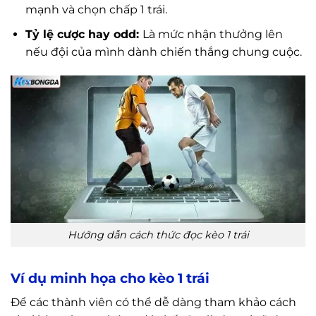
mạnh và chọn chấp 1 trái.
Tỷ lệ cược hay odd:
Là mức nhận thưởng lên
nếu đội của mình dành chiến thắng chung cuộc.
Hướng dẫn cách thức đọc kèo 1 trái
Ví dụ minh họa cho kèo 1 trái
Để các thành viên có thể dễ dàng tham khảo cách