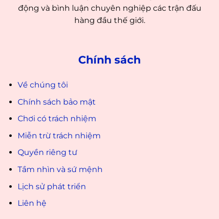
động và bình luận chuyên nghiệp các trận đấu
hàng đầu thế giới.
Chính sách
Về chúng tôi
Chính sách bảo mật
Chơi có trách nhiệm
Miễn trừ trách nhiệm
Quyền riêng tư
Tầm nhìn và sứ mệnh
Lịch sử phát triển
Liên hệ