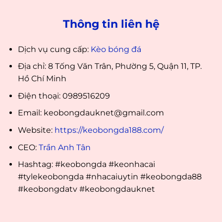
Thông tin liên hệ
Dịch vụ cung cấp:
Kèo bóng đá
Địa chỉ: 8 Tống Văn Trân, Phường 5, Quận 11, TP.
Hồ Chí Minh
Điện thoại: 0989516209
Email:
keobongdauknet@gmail.com
Website:
https://keobongda188.com/
CEO:
Trần Anh Tân
Hashtag: #keobongda #keonhacai
#tylekeobongda #nhacaiuytin #keobongda88
#keobongdatv #keobongdauknet