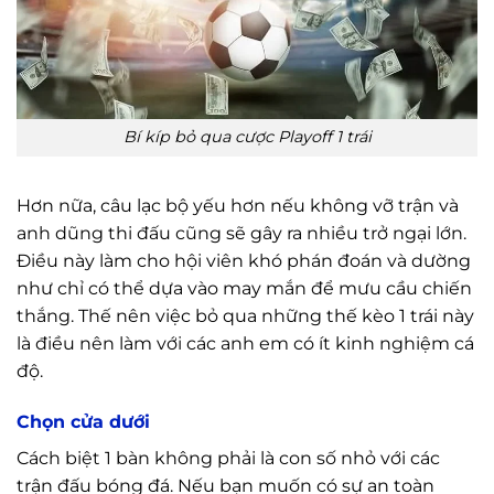
Bí kíp bỏ qua cược Playoff 1 trái
Hơn nữa, câu lạc bộ yếu hơn nếu không vỡ trận và
anh dũng thi đấu cũng sẽ gây ra nhiều trở ngại lớn.
Điều này làm cho hội viên khó phán đoán và dường
như chỉ có thể dựa vào may mắn để mưu cầu chiến
thắng. Thế nên việc bỏ qua những thế kèo 1 trái này
là điều nên làm với các anh em có ít kinh nghiệm cá
độ.
Chọn cửa dưới
Cách biệt 1 bàn không phải là con số nhỏ với các
trận đấu bóng đá. Nếu bạn muốn có sự an toàn