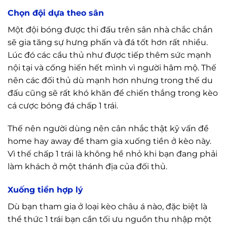
Chọn đội dựa theo sân
Một đội bóng được thi đấu trên sân nhà chắc chắn
sẽ gia tăng sự hưng phấn và đá tốt hơn rất nhiều.
Lúc đó các cầu thủ như được tiếp thêm sức mạnh
nội tại và cống hiến hết mình vì người hâm mộ. Thế
nên các đối thủ dù mạnh hơn nhưng trong thế du
đấu cũng sẽ rất khó khăn để chiến thắng trong kèo
cá cược bóng đá chấp 1 trái.
Thế nên người dùng nên cân nhắc thật kỹ vấn đề
home hay away để tham gia xuống tiền ở kèo này.
Vì thế chấp 1 trái là không hề nhỏ khi bạn đang phải
làm khách ở một thánh địa của đối thủ.
Xuống tiền hợp lý
Dù bạn tham gia ở loại kèo châu á nào, đặc biệt là
thể thức 1 trái bạn cần tối ưu nguồn thu nhập một