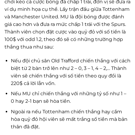
chơi kèo cá cược bóng đá chấp 1 trái, đơn vị sẽ đưa ra
ví dụ minh họa cụ thể. Lấy trận đấu giữa Tottenham
và Manchester United. MU là đội bóng được đánh
giá cao hơn và đưa ra mức chấp 1 trái với the Spurs.
Thành viên chọn đặt cược vào quỷ đỏ với số tiền là
100$ với odd 1.2, theo đó sẽ có những trường hợp
thắng thua như sau:
Nếu đội chủ sân Old Trafford chiến thắng với cách
biệt từ 2 bàn trở lên như 2 – 0, 3 – 1, 4 – 2,… Thành
viên sẽ chiến thắng với số tiền theo quy đổi là
220$ cả lời lẫn vốn.
Nếu MU chỉ chiến thắng với những tỷ số như 1 –
0 hay 2-1 bạn sẽ hòa tiền.
Ngoài ra nếu Tottenham chiến thắng hay cầm
hòa quỷ đỏ hội viên sẽ mất trắng số tiền mà bản
thân đã đặt.