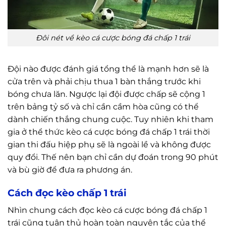
Đôi nét về kèo cá cược bóng đá chấp 1 trái
Đội nào được đánh giá tổng thể là mạnh hơn sẽ là
cửa trên và phải chịu thua 1 bàn thắng trước khi
bóng chưa lăn. Ngược lại đội được chấp sẽ cộng 1
trên bảng tỷ số và chỉ cần cầm hòa cũng có thể
dành chiến thắng chung cuộc. Tuy nhiên khi tham
gia ở thể thức kèo cá cược bóng đá chấp 1 trái thời
gian thi đấu hiệp phụ sẽ là ngoài lề và không được
quy đổi. Thế nên bạn chỉ cần dự đoán trong 90 phút
và bù giờ để đưa ra phương án.
Cách đọc kèo chấp 1 trái
Nhìn chung cách đọc kèo cá cược bóng đá chấp 1
trái cũng tuân thủ hoàn toàn nguyên tắc của thể