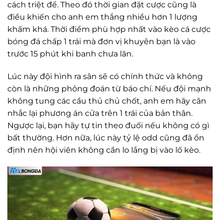
cách triệt để. Theo đó thời gian đặt cược cũng là
điều khiến cho anh em thắng nhiều hơn 1 lượng
khấm khá. Thời điểm phù hợp nhất vào kèo cá cược
bóng đá chấp 1 trái mà đơn vị khuyên bạn là vào
trước 15 phút khi banh chưa lăn.
Lúc này đội hình ra sân sẽ có chính thức và không
còn là những phỏng đoán từ báo chí. Nếu đội mạnh
không tung các cầu thủ chủ chốt, anh em hãy cân
nhắc lại phương án cửa trên 1 trái của bản thân.
Ngược lại, bạn hãy tự tin theo đuối nếu không có gì
bất thường. Hơn nữa, lúc này tỷ lệ odd cũng đã ổn
định nên hội viên không cần lo lắng bị vào lố kèo.